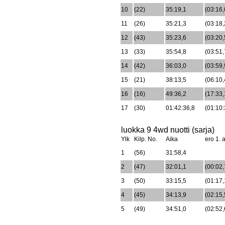
10
(22)
35:19,1
(03:16,
11
(26)
35:21,3
(03:18,
12
(43)
35:23,6
(03:20,
13
(33)
35:54,8
(03:51,
14
(42)
36:03,0
(03:59,
15
(21)
38:13,5
(06:10,
16
(16)
49:36,2
(17:33,
17
(30)
01:42:36,8
(01:10:
luokka 9 4wd nuotti (sarja)
Ylk
Kilp. No.
Aika
ero 1. a
1
(56)
31:58,4
2
(47)
32:01,1
(00:02,
3
(50)
33:15,5
(01:17,
4
(45)
34:13,9
(02:15,
5
(49)
34:51,0
(02:52,