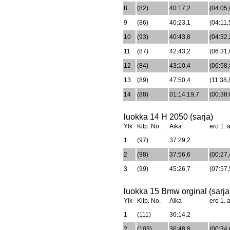
8
(82)
40:17,2
(04:05,
9
(86)
40:23,1
(04:11,
10
(93)
40:43,8
(04:32,
11
(87)
42:43,2
(06:31,
12
(84)
43:10,4
(06:58,
13
(89)
47:50,4
(11:38,
14
(88)
01:14:19,7
(00:38:
luokka 14 H 2050 (sarja)
Ylk
Kilp. No.
Aika
ero 1. a
1
(97)
37:29,2
2
(98)
37:56,6
(00:27,
3
(99)
45:26,7
(07:57,
luokka 15 Bmw orginal (sarja
Ylk
Kilp. No.
Aika
ero 1. a
1
(111)
36:14,2
2
(103)
36:48,8
(00:34,