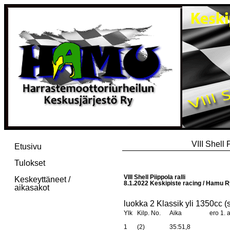
VIII Shell 
Etusivu
Tulokset
VIII Shell Piippola ralli
Keskeyttäneet /
8.1.2022 Keskipiste racing / Hamu R
aikasakot
luokka 2 Klassik yli 1350cc (s
Ylk
Kilp. No.
Aika
ero 1. a
1
(2)
35:51,8