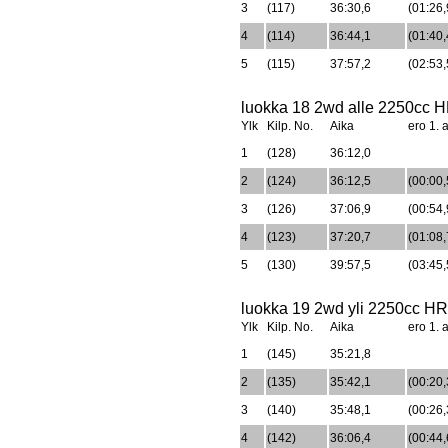
3
(117)
36:30,6
(01:26,
4
(114)
36:44,1
(01:40,
5
(115)
37:57,2
(02:53,
luokka 18 2wd alle 2250cc HR
Ylk
Kilp. No.
Aika
ero 1. a
1
(128)
36:12,0
2
(124)
36:12,5
(00:00,
3
(126)
37:06,9
(00:54,
4
(123)
37:20,7
(01:08,
5
(130)
39:57,5
(03:45,
luokka 19 2wd yli 2250cc HR/
Ylk
Kilp. No.
Aika
ero 1. a
1
(145)
35:21,8
2
(135)
35:42,1
(00:20,
3
(140)
35:48,1
(00:26,
4
(142)
36:06,4
(00:44,