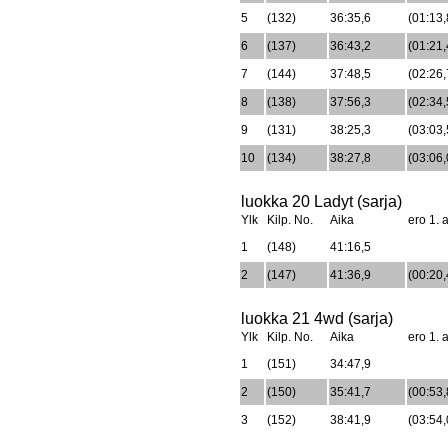
5
(132)
36:35,6
(01:13,
6
(137)
36:43,2
(01:21,
7
(144)
37:48,5
(02:26,
8
(138)
37:56,3
(02:34,
9
(131)
38:25,3
(03:03,
10
(134)
38:27,8
(03:06,
luokka 20 Ladyt (sarja)
Ylk
Kilp. No.
Aika
ero 1. a
1
(148)
41:16,5
2
(147)
41:36,9
(00:20,
luokka 21 4wd (sarja)
Ylk
Kilp. No.
Aika
ero 1. a
1
(151)
34:47,9
2
(150)
35:41,7
(00:53,
3
(152)
38:41,9
(03:54,