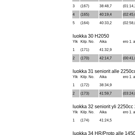
3
(167)
38:48,7
(01:14,
4
(165)
40:19,4
(02:45,
5
(164)
40:33,2
(02:58,
luokka 30 H2050
Ylk
Kilp. No.
Aika
ero 1. a
1
(171)
41:32,9
2
(170)
42:14,7
(00:41,
luokka 31 seniorit alle 2250
Ylk
Kilp. No.
Aika
ero 1. a
1
(172)
38:34,9
2
(173)
41:59,7
(03:24,
luokka 32 seniorit yli 2250cc
Ylk
Kilp. No.
Aika
ero 1. a
1
(174)
41:24,5
luokka 34 HR/Proto alle 145