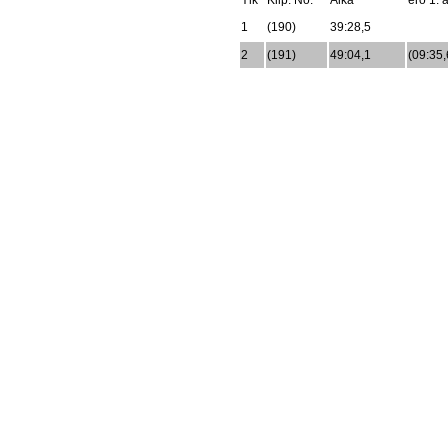
Ylk
Kilp. No.
Aika
ero 1. a
1
(190)
39:28,5
2
(191)
49:04,1
(09:35,