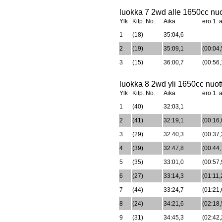
luokka 7 2wd alle 1650cc nuot
Ylk
Kilp. No.
Aika
ero 1. a
1
(18)
35:04,6
2
(19)
35:09,1
(00:04,
3
(15)
36:00,7
(00:56,
luokka 8 2wd yli 1650cc nuotti
Ylk
Kilp. No.
Aika
ero 1. a
1
(40)
32:03,1
2
(41)
32:19,1
(00:16,
3
(29)
32:40,3
(00:37,
4
(39)
32:47,8
(00:44,
5
(35)
33:01,0
(00:57,
6
(27)
33:14,3
(01:11,
7
(44)
33:24,7
(01:21,
8
(24)
34:21,6
(02:18,
9
(31)
34:45,3
(02:42,