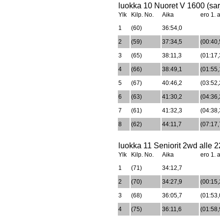
luokka 10 Nuoret V 1600 (sar
Ylk
Kilp. No.
Aika
ero 1. a
1
(60)
36:54,0
2
(59)
37:34,5
(00:40,
3
(65)
38:11,3
(01:17,
4
(66)
38:49,1
(01:55,
5
(67)
40:46,2
(03:52,
6
(63)
41:30,2
(04:36,
7
(61)
41:32,3
(04:38,
8
(62)
44:11,7
(07:17,
luokka 11 Seniorit 2wd alle 2
Ylk
Kilp. No.
Aika
ero 1. a
1
(71)
34:12,7
2
(70)
34:27,9
(00:15,
3
(68)
36:05,7
(01:53,
4
(75)
36:11,6
(01:58,