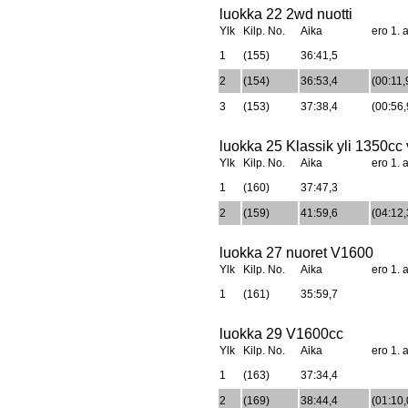
luokka 22 2wd nuotti
Ylk
Kilp. No.
Aika
ero 1. a
1
(155)
36:41,5
2
(154)
36:53,4
(00:11,
3
(153)
37:38,4
(00:56,
luokka 25 Klassik yli 1350cc
Ylk
Kilp. No.
Aika
ero 1. a
1
(160)
37:47,3
2
(159)
41:59,6
(04:12,
luokka 27 nuoret V1600
Ylk
Kilp. No.
Aika
ero 1. a
1
(161)
35:59,7
luokka 29 V1600cc
Ylk
Kilp. No.
Aika
ero 1. a
1
(163)
37:34,4
2
(169)
38:44,4
(01:10,