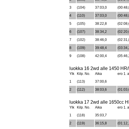
3
(104)
37:03,0
(00:48,
4
(110)
37:03,0
(00:48,
5
(105)
38:22,8
(02:08,
6
(107)
38:34,2
(02:20,
7
(102)
38:46,0
(02:31,
8
(109)
39:48,4
(03:34,
9
(108)
42:00,4
(05:46,
luokka 16 2wd alle 1450 HR/P
Ylk
Kilp. No.
Aika
ero 1. a
1
(113)
37:00,6
2
(112)
38:03,6
(01:03,
luokka 17 2wd alle 1650cc HR
Ylk
Kilp. No.
Aika
ero 1. a
1
(118)
35:03,7
2
(119)
36:15,8
(01:12,