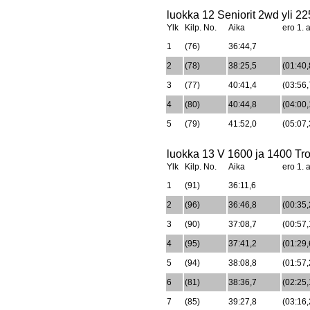
luokka 12 Seniorit 2wd yli 22
Ylk
Kilp. No.
Aika
ero 1. a
1
(76)
36:44,7
2
(78)
38:25,5
(01:40,
3
(77)
40:41,4
(03:56,
4
(80)
40:44,8
(04:00,
5
(79)
41:52,0
(05:07,
luokka 13 V 1600 ja 1400 Tro
Ylk
Kilp. No.
Aika
ero 1. a
1
(91)
36:11,6
2
(96)
36:46,8
(00:35,
3
(90)
37:08,7
(00:57,
4
(95)
37:41,2
(01:29,
5
(94)
38:08,8
(01:57,
6
(81)
38:36,7
(02:25,
7
(85)
39:27,8
(03:16,