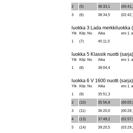
2
(5)
36:33,1
(00:41,
3
(6)
38:34,5
(02:42,
luokka 3 Lada merkkiluokka (
Ylk
Kilp. No.
Aika
ero 1. a
1
(7)
45:11,5
luokka 5 Klassik nuotti (sarja
Ylk
Kilp. No.
Aika
ero 1. a
1
(8)
38:04,4
luokka 6 V 1600 nuotti (sarja)
Ylk
Kilp. No.
Aika
ero 1. a
1
(9)
35:51,3
2
(10)
35:56,8
(00:05,
3
(11)
36:20,0
(00:28,
4
(13)
37:49,2
(01:57,
5
(14)
39:20,5
(03:29,