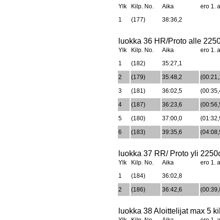
Ylk
Kilp. No.
Aika
ero 1. a
1
(177)
38:36,2
luokka 36 HR/Proto alle 225
Ylk
Kilp. No.
Aika
ero 1. a
1
(182)
35:27,1
2
(179)
35:48,2
(00:21,
3
(181)
36:02,5
(00:35,
4
(187)
36:23,6
(00:56,
5
(180)
37:00,0
(01:32,
6
(183)
39:35,6
(04:08,
luokka 37 RR/ Proto yli 225
Ylk
Kilp. No.
Aika
ero 1. a
1
(184)
36:02,8
2
(186)
36:42,6
(00:39,
luokka 38 Aloittelijat max 5 k