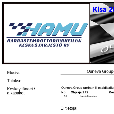
Ouneva Group-s
Etusivu
Tulokset
Ouneva Group-sprintin III osakilpail
Keskeyttäneet /
No
Ohjaaja 1 / 2
Kes
aikasakot
51
Lauri Jämsén /
Ei tietoja!