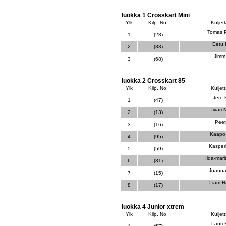
luokka 1 Crosskart Mini
Ylk
Kilp. No.
Kuljett
Tomas P
1
(23)
Eetu
2
(33)
Jimm 
3
(68)
luokka 2 Crosskart 85
Ylk
Kilp. No.
Kuljett
Jere
1
(47)
Iivari
2
(13)
Peet
3
(16)
Kaapo
4
(95)
Kasper
5
(59)
Iida-mar
6
(31)
Joanna
7
(15)
Liam 
8
(17)
luokka 4 Junior xtrem
Ylk
Kilp. No.
Kuljett
Lauri