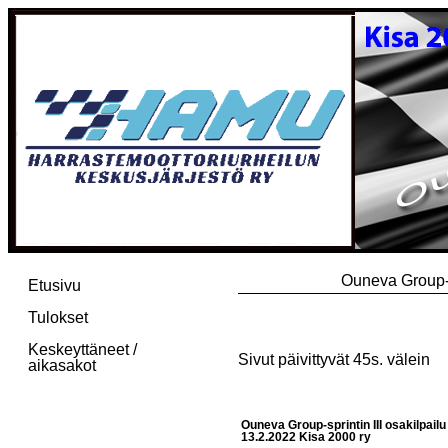
Ouneva Group-s
Etusivu
Tulokset
Keskeyttäneet /
Sivut päivittyvät 45s. välein
aikasakot
Ouneva Group-sprintin III osakilpail
13.2.2022 Kisa 2000 ry