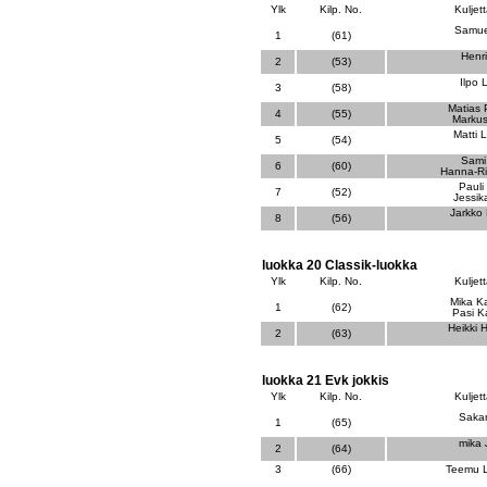
Ylk
Kilp. No.
Kuljett
Samue
1
(61)
Henr
2
(53)
Ilpo 
3
(58)
Matias 
4
(55)
Markus 
Matti 
5
(54)
Sami
6
(60)
Hanna-Ri
Pauli 
7
(52)
Jessika
Jarkko
8
(56)
luokka 20 Classik-luokka
Ylk
Kilp. No.
Kuljett
Mika K
1
(62)
Pasi K
Heikki 
2
(63)
luokka 21 Evk jokkis
Ylk
Kilp. No.
Kuljett
Sakar
1
(65)
mika 
2
(64)
3
(66)
Teemu L