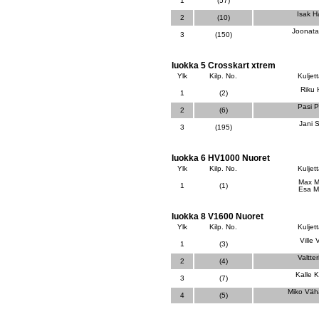
1
(57)
Isak 
2
(10)
Joonata
3
(150)
luokka 5 Crosskart xtrem
Ylk
Kilp. No.
Kuljett
Riku
1
(2)
Pasi P
2
(6)
Jani 
3
(195)
luokka 6 HV1000 Nuoret
Ylk
Kilp. No.
Kuljett
Max M
1
(1)
Esa M
luokka 8 V1600 Nuoret
Ylk
Kilp. No.
Kuljett
Ville
1
(3)
Valtte
2
(4)
Kalle 
3
(7)
Miko Vä
4
(5)