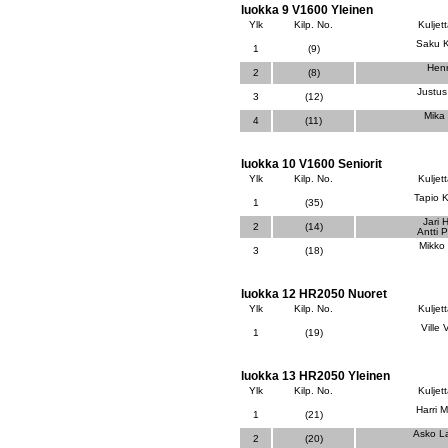
luokka 9 V1600 Yleinen
Ylk
Kilp. No.
Kuljett
Saku 
1
(9)
Henr
2
(8)
Justus
3
(12)
Mika 
4
(11)
luokka 10 V1600 Seniorit
Ylk
Kilp. No.
Kuljett
Tapio 
1
(35)
Jari 
2
(14)
Antti 
Mikko
3
(18)
luokka 12 HR2050 Nuoret
Ylk
Kilp. No.
Kuljett
Ville
1
(19)
luokka 13 HR2050 Yleinen
Ylk
Kilp. No.
Kuljett
Harri M
1
(21)
Asko L
2
(20)