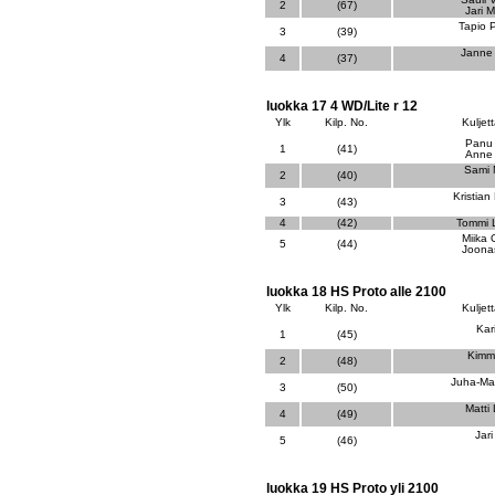
2
(67)
Jari 
Tapio 
3
(39)
Janne
4
(37)
luokka 17 4 WD/Lite r 12
Ylk
Kilp. No.
Kuljett
Panu 
1
(41)
Anne 
Sami 
2
(40)
Kristia
3
(43)
4
(42)
Tommi 
Miika
5
(44)
Joona
luokka 18 HS Proto alle 2100
Ylk
Kilp. No.
Kuljett
Kari
1
(45)
Kimm
2
(48)
Juha-Mat
3
(50)
Matti 
4
(49)
Jari
5
(46)
luokka 19 HS Proto yli 2100