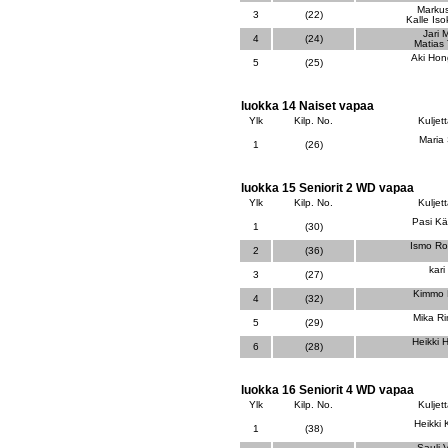
Markus
3
(22)
Kalle Is
Jari 
4
(24)
Matias
Aki Ho
5
(25)
luokka 14 Naiset vapaa
Ylk
Kilp. No.
Kuljett
Maria 
1
(26)
luokka 15 Seniorit 2 WD vapaa
Ylk
Kilp. No.
Kuljett
Pasi K
1
(30)
Ismo R
2
(36)
kari
3
(27)
Kimmo 
4
(32)
Mika Ri
5
(29)
Heikki 
6
(28)
luokka 16 Seniorit 4 WD vapaa
Ylk
Kilp. No.
Kuljett
Heikki
1
(38)
Sauli 