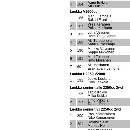
Aapo Erkkilä
4
184
Ari Erkkilä
Luokka V1600cc
Manu Lampela
1
186
Sakari Frant
Vesa Keränen
2
187
Pekka Keränen
Juha Veijonen
3
189
Henri Pohjalainen
Aki Turpeenoja
4
188
Sami Turpeenoja
Markku Väyrynen
5
190
Seppo Mikkonen
Matti Tolonen
6
191
Ismo Moilanen
Aki Mustonen
7
60
Esa-Tapani Leinonen
Luokka H2050 V2000
Jouko Leskelä
1
192
Oiva Leskelä
Luokka seniorit alle 2250cc 2wd
Tapio Kokko
1
195
Miika Kokko
Timo Mikkola
2
197
Tapani Rinkinen
Luokka seniorit yli 2250cc 2wd
Pasi Kämäräinen
1
200
Niko Kämäräinen
Roland Salin
2
201
Markus Holm