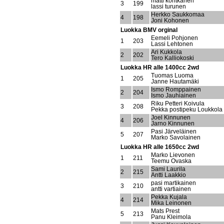
matti kontkanen
3
199
lassi turunen
Herkko Saukkomaa
4
198
Joni Kohonen
Luokka BMV orginal
Eemeli Pohjonen
1
203
Lassi Lehtonen
Ari Kukkola
2
202
Tero Kalliokoski
Luokka HR alle 1400cc 2wd
Tuomas Luoma
1
205
Janne Hautamäki
Ismo Romppainen
2
204
Ismo Jauhiainen
Riku Petteri Koivula
3
208
Pekka postipeku Loukkola
Joel Kinnunen
4
206
Jarno Kinnunen
Pasi Järveläinen
5
207
Marko Savolainen
Luokka HR alle 1650cc 2wd
Marko Lievonen
1
211
Teemu Ovaska
Sami Laurila
2
215
Antti Laakkio
pasi martikainen
3
210
antti vartiainen
Pekka Kujala
4
214
Mika Leinonen
Mats Prest
5
213
Panu Kleimola