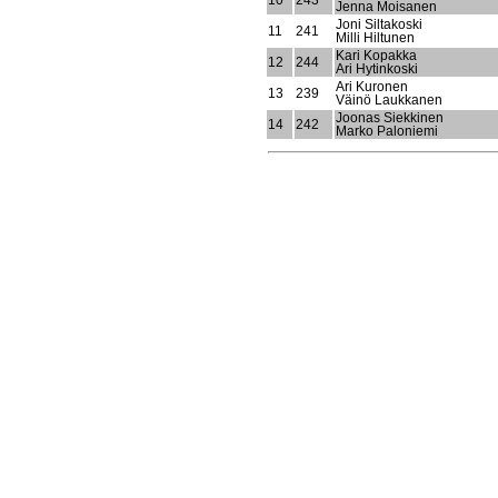
10
243
Jenna Moisanen
Joni Siltakoski
11
241
Milli Hiltunen
Kari Kopakka
12
244
Ari Hytinkoski
Ari Kuronen
13
239
Väinö Laukkanen
Joonas Siekkinen
14
242
Marko Paloniemi