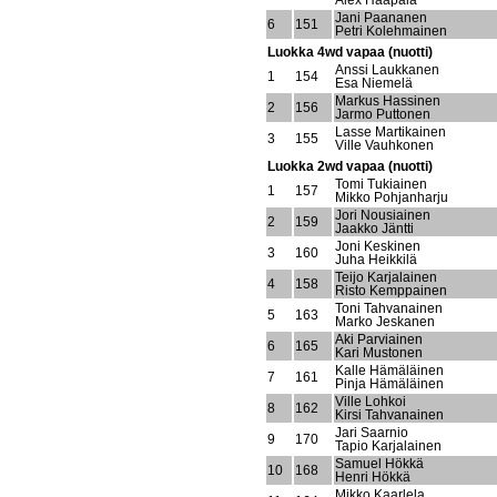
Alex Haapala
Jani Paananen
6
151
Petri Kolehmainen
Luokka 4wd vapaa (nuotti)
Anssi Laukkanen
1
154
Esa Niemelä
Markus Hassinen
2
156
Jarmo Puttonen
Lasse Martikainen
3
155
Ville Vauhkonen
Luokka 2wd vapaa (nuotti)
Tomi Tukiainen
1
157
Mikko Pohjanharju
Jori Nousiainen
2
159
Jaakko Jäntti
Joni Keskinen
3
160
Juha Heikkilä
Teijo Karjalainen
4
158
Risto Kemppainen
Toni Tahvanainen
5
163
Marko Jeskanen
Aki Parviainen
6
165
Kari Mustonen
Kalle Hämäläinen
7
161
Pinja Hämäläinen
Ville Lohkoi
8
162
Kirsi Tahvanainen
Jari Saarnio
9
170
Tapio Karjalainen
Samuel Hökkä
10
168
Henri Hökkä
Mikko Kaarlela