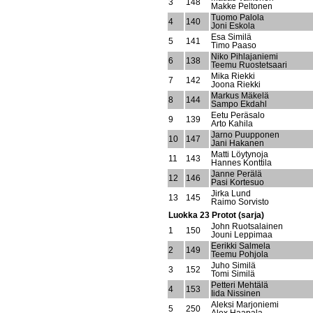
3
148
Makke Peltonen
Tuomo Palola
4
140
Joni Eskola
Esa Similä
5
141
Timo Paaso
Niko Pihlajaniemi
6
138
Teemu Ruostetsaari
Mika Riekki
7
142
Joona Riekki
Markus Mäkelä
8
144
Sampo Ekdahl
Eetu Peräsalo
9
139
Arto Kahila
Jarno Puupponen
10
147
Jani Hakanen
Matti Löytynoja
11
143
Hannes Konttila
Janne Perälä
12
146
Pasi Kortesuo
Jirka Lund
13
145
Raimo Sorvisto
Luokka 23 Protot (sarja)
John Ruotsalainen
1
150
Jouni Leppimaa
Eerikki Salmela
2
149
Teemu Pohjola
Juho Similä
3
152
Tomi Similä
Petteri Mehtälä
4
153
Iida Nissinen
Aleksi Marjoniemi
5
250