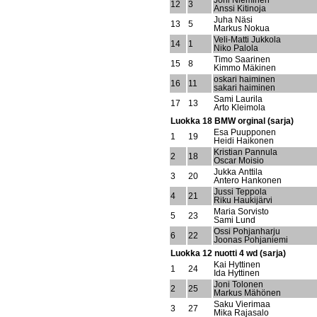
Joni Nieminen
12
3
Anssi Kitinoja
Juha Näsi
13
5
Markus Nokua
Veli-Matti Jukkola
14
1
Niko Palola
Timo Saarinen
15
8
Kimmo Mäkinen
oskari haiminen
16
11
sakari haiminen
Sami Laurila
17
13
Arto Kleimola
Luokka 18 BMW orginal (sarja)
Esa Puupponen
1
19
Heidi Haikonen
Kristian Pannula
2
18
Oscar Moisio
Jukka Anttila
3
20
Antero Hankonen
Jussi Teppola
4
21
Riku Haukijärvi
Maria Sorvisto
5
23
Sami Lund
Ossi Pohjanharju
6
22
Joonas Pohjaniemi
Luokka 12 nuotti 4 wd (sarja)
Kai Hyttinen
1
24
Ida Hyttinen
Joni Tolonen
2
25
Markus Mähönen
Saku Vierimaa
3
27
Mika Rajasalo