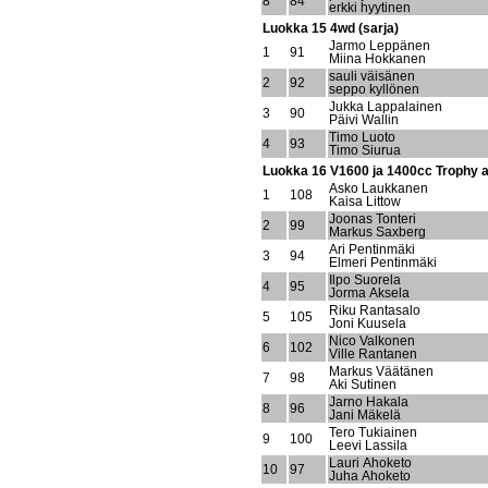
8
84
erkki hyytinen
Luokka 15 4wd (sarja)
Jarmo Leppänen
1
91
Miina Hokkanen
sauli väisänen
2
92
seppo kyllönen
Jukka Lappalainen
3
90
Päivi Wallin
Timo Luoto
4
93
Timo Siurua
Luokka 16 V1600 ja 1400cc Trophy au
Asko Laukkanen
1
108
Kaisa Littow
Joonas Tonteri
2
99
Markus Saxberg
Ari Pentinmäki
3
94
Elmeri Pentinmäki
Ilpo Suorela
4
95
Jorma Aksela
Riku Rantasalo
5
105
Joni Kuusela
Nico Valkonen
6
102
Ville Rantanen
Markus Väätänen
7
98
Aki Sutinen
Jarno Hakala
8
96
Jani Mäkelä
Tero Tukiainen
9
100
Leevi Lassila
Lauri Ahoketo
10
97
Juha Ahoketo