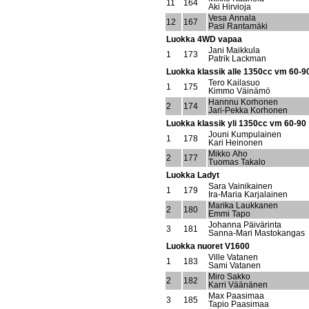
11
164
Aki Hirvioja
Vesa Annala
12
167
Pasi Rantamäki
Luokka 4WD vapaa
Jani Maikkula
1
173
Patrik Lackman
Luokka klassik alle 1350cc vm 60-9
Tero Kailasuo
1
175
Kimmo Väinämö
Hannnu Korhonen
2
174
Jari-Pekka Korhonen
Luokka klassik yli 1350cc vm 60-90
Jouni Kumpulainen
1
178
Kari Heinonen
Mikko Aho
2
177
Tuomas Takalo
Luokka Ladyt
Sara Vainikainen
1
179
Ira-Maria Karjalainen
Marika Laukkanen
2
180
Emmi Tapo
Johanna Päivärinta
3
181
Sanna-Mari Mastokangas
Luokka nuoret V1600
Ville Vatanen
1
183
Sami Vatanen
Miro Sakko
2
182
Karri Väänänen
Max Paasimaa
3
185
Tapio Paasimaa