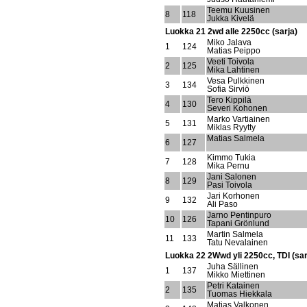
Teemu Kuusinen
8
118
Jukka Kivelä
Luokka 21 2wd alle 2250cc (sarja)
Miko Jalava
1
124
Matias Peippo
Veeti Toivola
2
125
Mika Lahtinen
Vesa Pulkkinen
3
134
Sofia Sirviö
Tero Kippilä
4
130
Severi Kohonen
Marko Vartiainen
5
131
Miklas Ryytty
Matias Salmela
6
127
Kimmo Tukia
7
128
Mika Pernu
Jani Salonen
8
129
Pasi Toivola
Jari Korhonen
9
132
Ali Paso
Jarno Pentinpuro
10
126
Tapani Grönlund
Martin Salmela
11
133
Tatu Nevalainen
Luokka 22 2Wwd yli 2250cc, TDI (sar
Juha Sällinen
1
137
Mikko Miettinen
Petri Katainen
2
135
Tuomas Hiekkala
Matias Valkonen