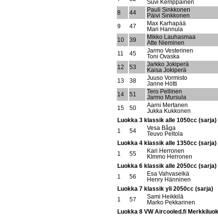
Suvi Kemppainen
Pauli Sinkkonen
8
44
Päivi Sinkkonen
Max Karhapää
9
47
Mari Hannula
Mikko Lauhasmaa
10
39
Atte Nieminen
Jarmo Vesterinen
11
45
Toni Ovaska
Jarkko Jokiperä
12
53
Kaisa Jokiperä
Juuso Vormisto
13
38
Janne Hötti
Tero Pellinen
14
51
Jarmo Mursula
Aarni Mertanen
15
50
Jukka Kukkonen
Luokka 3 klassik alle 1050cc (sarja)
Vesa Båga
1
54
Teuvo Peltola
Luokka 4 klassik alle 1350cc (sarja)
Kari Herronen
1
55
KImmo Herronen
Luokka 6 klassik alle 2050cc (sarja)
Esa Vahvaselkä
1
56
Henry Hänninen
Luokka 7 klassik yli 2050cc (sarja)
Sami Heikkilä
1
57
Marko Pekkarinen
Luokka 8 VW Aircooled.fi Merkkiluok