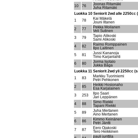
Joonas Ritamäki
10
76
Juha Ritamäki
Luokka 10 Seniorit 2wd alle 2250cc (
Kai Mäkelä
1
78
Jouni Iltanen
Pekka Moilanen
2
77
Veli Sutinen
Tapio Alikoski
3
79
Sami Alikoski
Raimo Romppainen
4
82
Ilpo Laitinen
Jussi Kananoja
5
81
Timo Karjanlahti
Jorma Isotalo
6
80
Jukka Båga
Luokka 11 Seniorit 2wd yli 2250cc (s
Markku Tuoriniemi
1
83
Petri Pehkonen
Heikki Hosionaho
2
85
Esa Karjalainen
Ilpo Saari
3
253
Jari Leppänen
Simo Riekki
4
88
Tapani Riekki
Juha Mertanen
5
89
Aino Mertanen
Kimmo Keinänen
6
86
Petri Jäntti
Eero Ojakoski
7
87
Tero Heikkinen
pauli junttila