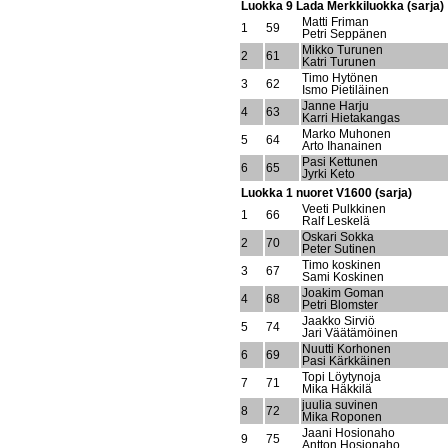
Luokka 9 Lada Merkkiluokka (sarja)
Matti Friman
1
59
Petri Seppänen
Mikko Turunen
2
61
Katri Turunen
Timo Hytönen
3
62
Ismo Pietiläinen
Janne Harju
4
63
Karri Hietakangas
Marko Muhonen
5
64
Arto Ihanainen
Pasi Kettunen
6
65
Jyrki Keto
Luokka 1 nuoret V1600 (sarja)
Veeti Pulkkinen
1
66
Ralf Leskelä
Oskari Sokka
2
70
Peter Sutinen
Timo koskinen
3
67
Sami Koskinen
Joakim Goman
4
68
Petri Blomster
Jaakko Sirviö
5
74
Jari Väätämöinen
Nuutti Korhonen
6
69
Pasi Kärkkäinen
Topi Löytynoja
7
71
Mika Häkkilä
juulia suvinen
8
72
Mika Roponen
Jaani Hosionaho
9
75
Antton Hosionaho