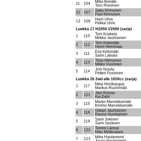
Mika Ilomäki
11
104
Tero Roininen
Saku Kinnunen
12
107
Pasi Kinnunen
Harri Uhre
13
109
Pekka Uhre
Luokka 17 H2050 V2000 (sarja)
Toni Koskela
1
110
Miikka Jauhiainen
Toni Ketomäki
2
112
Henri Heinimaa
Esa Ketomäki
3
111
Sami Latvala
Timo Heinonen
4
113
Mikko Vuorinen
Joni Nisula
5
114
Petteri Pussinen
Luokka 20 2wd alle 1650cc (sarja)
Mika Hirvikangas
1
117
Markus Ruuhimäki
Jani Kuivas
2
121
Kai Dahl
Marko Mansikkamäki
3
115
Kimmo Mansikkamäki
Oskari Jauhiainen
4
116
Rauno Hurskainen
Sami Jokinen
5
119
Sami Syvänen
Tommi Lämsä
6
122
Niko Mettovaara
Mika Hautaniemi
7
123
Juuso Hautaniemi