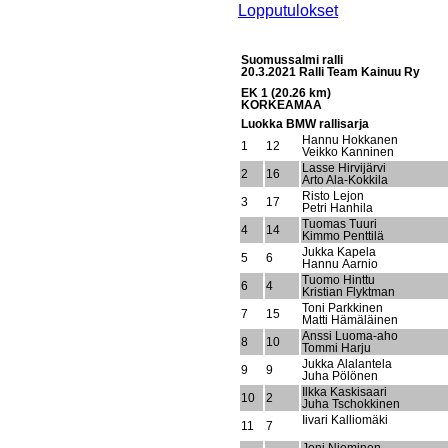
Lopputulokset
Suomussalmi ralli
20.3.2021 Ralli Team Kainuu Ry
EK 1 (20.26 km)
KORKEAMAA
Luokka BMW rallisarja
Hannu Hokkanen
1
12
Veikko Kanninen
Lasse Hirvijärvi
2
16
Arto Ala-Kokkila
Risto Lejon
3
17
Petri Hanhila
Tuomas Tuuri
4
14
Kimmo Penttilä
Jukka Kapela
5
6
Hannu Aarnio
Tuomo Hinttu
6
4
Kristian Flyktman
Toni Parkkinen
7
15
Matti Hämäläinen
Anssi Luoma-aho
8
10
Tommi Harju
Jukka Alalantela
9
9
Juha Pölönen
Ilkka Kaskisaari
10
2
Juha Tschokkinen
Iivari Kalliomäki
11
7