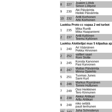
Joakim Löfvik
8
227
Simon Löfqvist
Aki Päivärinta
9
230
Heikki Päivärinta
Antti Korhonen
10
232
Arto Korhonen
Luokka Proto cc vapaa 2 wd turbot
Mika Runtti
1
235
Mika Haapaniemi
Antti Kyllönen
2
237
Teemu Kyllönen
Luokka Aloittelijat max 5 kilpailua a
Ari Väänänen
1
240
Pekka Hirvonen
valtteri saari
2
252
Roni Slotte
Konsta Karvonen
3
245
Pasi Karvonen
Matias Päivärinta
4
247
Minna Ojalehto
Tuomas Junes
5
251
Sami Kurt
Markus Ryynänen
6
246
Tommi Huttunen
Ossi Heikkinen
7
249
Tero Kinnunen
Aleksi Ahtikari
8
238
Arttu Ahtikari
niko setälä
9
248
pauli tenhunen
Juha Schroderus