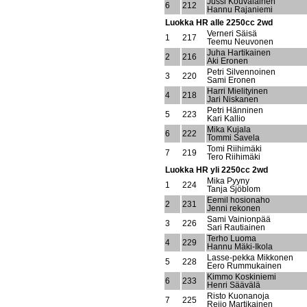
Jussi Kouvalainen
6
212
Hannu Rajaniemi
Luokka HR alle 2250cc 2wd
Verneri Säisä
1
217
Teemu Neuvonen
Juha Hartikainen
2
216
Aki Eronen
Petri Silvennoinen
3
220
Sami Eronen
Harri Mielityinen
4
218
Jari Niskanen
Petri Hänninen
5
223
Kari Kallio
Mika Kujala
6
222
Tommi Savela
Tomi Riihimäki
7
219
Tero Riihimäki
Luokka HR yli 2250cc 2wd
Mika Pyyny
1
224
Tanja Sjöblom
Eemil hosionaho
2
231
Jenni rekonen
Sami Vainionpää
3
226
Sari Rautiainen
Terho Luoma
4
229
Hannu Mäki-Ikola
Lasse-pekka Mikkonen
5
228
Eero Rummukainen
Kimmo Koskiniemi
6
233
Henri Säävälä
Risto Kuonanoja
7
225
Reijo Martikainen