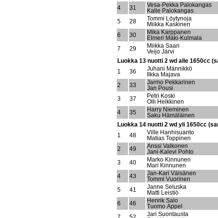
Vesa-Pekka Palokangas
4
31
Kalle Palokangas
Tommi Löytynoja
5
28
Miikka Kaskinen
Mika Karppanen
6
30
Elmeri Mäki-Kulmala
Miikka Saari
7
29
Veijo Järvi
Luokka 13 nuotti 2 wd alle 1650cc (s
Juhani Männikkö
1
36
Ilkka Majava
Jarmo Pekkarinen
2
33
Jan Pousi
Petri Koski
3
37
Olli Heikkinen
Harry Nieminen
4
35
Saku Hämäläinen
Luokka 14 nuotti 2 wd yli 1650cc (sa
Ville Hanhisuanto
1
48
Matias Toppinen
Anssi Valkonen
2
49
Jani-Kalevi Pohto
Marko Kinnunen
3
40
Mari Kinnunen
Jan-Kari Väisänen
4
43
Tommi Vuorinen
Janne Seluska
5
41
Matti Leistiö
Henrik Salo
6
46
Tuomo Appel
Jari Suontausta
7
52