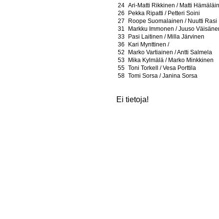
24
Ari-Matti Rikkinen / Matti Hämäläi
26
Pekka Ripatti / Petteri Soini
27
Roope Suomalainen / Nuutti Rasi
31
Markku Immonen / Juuso Väisäne
33
Pasi Laitinen / Milla Järvinen
36
Kari Mynttinen /
52
Marko Vartiainen / Antti Salmela
53
Mika Kylmälä / Marko Minkkinen
55
Toni Torkell / Vesa Porttila
58
Tomi Sorsa / Janina Sorsa
Ei tietoja!