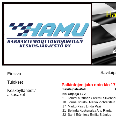
Savitaip
Etusivu
Tulokset
Palkintojen jako noin klo 17
Savitaipale-Ralli
Keskeyttäneet /
No
Ohjaaja 1 / 2
aikasakot
5
Tommi huttunen / Teemu Silvenno
10
Jorma Isotalo / Marko Vichterstein
17
Marko Pasi / Linda Pasi
21
Belinda Koskenala / Arto Ranta
22
Sami Erämies / Emilia Erämies