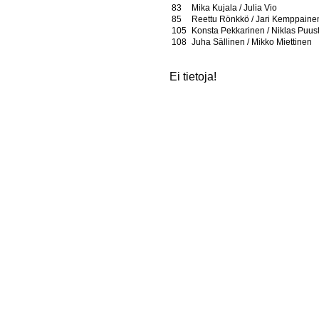
83
Mika Kujala / Julia Vio
85
Reettu Rönkkö / Jari Kemppaine
105
Konsta Pekkarinen / Niklas Puus
108
Juha Sällinen / Mikko Miettinen
Ei tietoja!