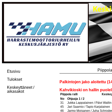
Piippol
Etusivu
Tulokset
Palkintojen jako aloitettu (14
Keskeyttäneet /
Kahvikioski on hallin puole
aikasakot
Piippola ralli
Keskeyt
No
Ohjaaja 1 / 2
31
Jukka Lappalainen / Päivi Wallin
45
Jari Saarnio / Tapio Karjalainen
46
Jarmo Moisanen / Juha Schrode