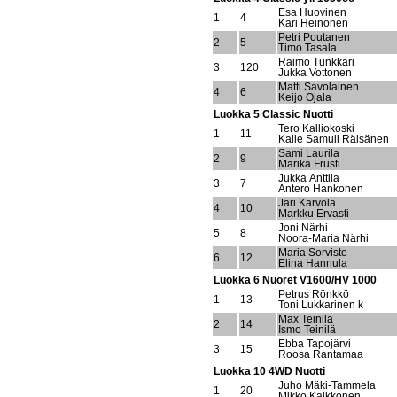
Esa Huovinen
1
4
Kari Heinonen
Petri Poutanen
2
5
Timo Tasala
Raimo Tunkkari
3
120
Jukka Vottonen
Matti Savolainen
4
6
Keijo Ojala
Luokka 5 Classic Nuotti
Tero Kalliokoski
1
11
Kalle Samuli Räisänen
Sami Laurila
2
9
Marika Frusti
Jukka Anttila
3
7
Antero Hankonen
Jari Karvola
4
10
Markku Ervasti
Joni Närhi
5
8
Noora-Maria Närhi
Maria Sorvisto
6
12
Elina Hannula
Luokka 6 Nuoret V1600/HV 1000
Petrus Rönkkö
1
13
Toni Lukkarinen k
Max Teinilä
2
14
Ismo Teinilä
Ebba Tapojärvi
3
15
Roosa Rantamaa
Luokka 10 4WD Nuotti
Juho Mäki-Tammela
1
20
Mikko Kaikkonen