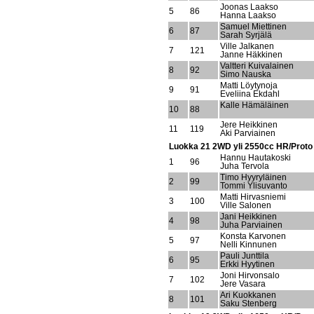
Joonas Laakso
5
86
Hanna Laakso
Samuel Miettinen
6
87
Sarah Syrjälä
Ville Jalkanen
7
121
Janne Häkkinen
Valtteri Kuivalainen
8
92
Simo Nauska
Matti Löytynoja
9
91
Eveliina Ekdahl
Kalle Hämäläinen
10
88
Jere Heikkinen
11
119
Aki Parviainen
Luokka 21 2WD yli 2550cc HR/Proto
Hannu Hautakoski
1
96
Juha Tervola
Timo Hyyryläinen
2
99
Tommi Ylisuvanto
Matti Hirvasniemi
3
100
Ville Salonen
Jani Heikkinen
4
98
Juha Parviainen
Konsta Karvonen
5
97
Nelli Kinnunen
Pauli Junttila
6
95
Erkki Hyytinen
Joni Hirvonsalo
7
102
Jere Vasara
Ari Kuokkanen
8
101
Saku Stenberg