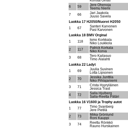
Konsta Oinas
Jere Ohenoja
6
59
Teemu Niemi
Jari Jaakola
7
66
Juuso Savela
Luokka 17 H2050/Nuoret H2050
Santeri Karvonen
1
67
Pasi Karvonen
Luokka 18 BMV Orginal
Ismo Korkkala
1
118
Niko Loukkola
Patrick Korkala
2
117
Niko Korva
Tero Kailasuo
3
68
Timo Alalahti
Luokka 22 Ladyt
Juulia Suvinen
1
69
Lotta Lipsonen
Jessika Junttila
2
70
Niko Pihlajaniemi
Crista Hyyryläinen
3
71
Jessica Trast
Salla Hjulberg
4
72
Salla-Reetta Pätäri
Luokka 16 V1600 ja Trophy autot
Timo Svanberg
1
77
Jere Pietilä
Miika Grönlund
2
73
Roni Kauppi
Reettu Rönkkö
3
74
Rauno Hurskainen