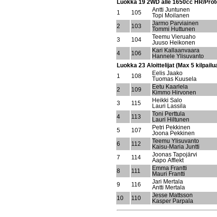
Luokka 19 2WD alle 1650cc HR/Prot
Antti Juntunen
1
105
Topi Moilanen
Jarmo Parviainen
2
103
Tommi Huttunen
Teemu Vieruaho
3
104
Juuso Heikonen
Kari Kallaanvaara
4
106
Hannele Ylisuvanto
Luokka 23 Aloittelijat (Max 5 kilpailu
Eelis Jaako
1
108
Tuomas Kuusela
Eetu Kaarlela
2
109
Kimmo Hirvonen
Heikki Salo
3
115
Lauri Lassila
Toni Perttula
4
113
Lauri Hiltunen
Petri Pekkinen
5
107
Joona Pekkinen
Teemu Ylisuvanto
6
112
Kaisu-Maria Juntti
Joonas Tapojärvi
7
114
Aapo Afflekt
Emma Frantti
8
111
Mauri Frantti
Jari Mertala
9
116
Antti Mertala
Jesse Mattsson
10
110
Kasper Parpala