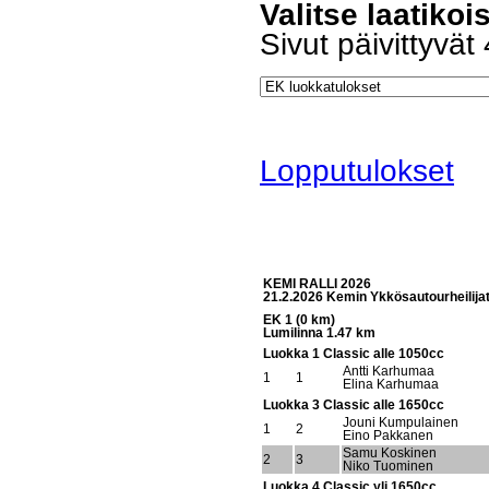
Valitse laatikoi
Sivut päivittyvät
Lopputulokset
KEMI RALLI 2026
21.2.2026 Kemin Ykkösautourheilija
EK 1 (0 km)
Lumilinna 1.47 km
Luokka 1 Classic alle 1050cc
Antti Karhumaa
1
1
Elina Karhumaa
Luokka 3 Classic alle 1650cc
Jouni Kumpulainen
1
2
Eino Pakkanen
Samu Koskinen
2
3
Niko Tuominen
Luokka 4 Classic yli 1650cc