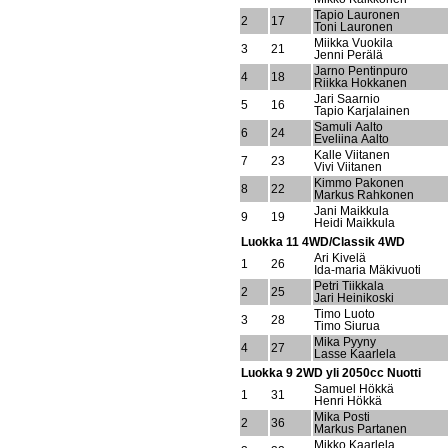
Tapio Lauronen
2
17
Toni Lauronen
Miikka Vuokila
3
21
Jenni Perälä
Jarno Pentinpuro
4
18
Riikka Hokkanen
Jari Saarnio
5
16
Tapio Karjalainen
Samuli Aalto
6
24
Eveliina Aalto
Kalle Viitanen
7
23
Vivi Viitanen
Kimmo Pakonen
8
22
Markus Rahkonen
Jani Maikkula
9
19
Heidi Maikkula
Luokka 11 4WD/Classik 4WD
Ari Kivelä
1
26
Ida-maria Mäkivuoti
Petri Tiikkala
2
25
Jari Heinikoski
Timo Luoto
3
28
Timo Siurua
Mika Pyyny
4
27
Lasse Kaarlela
Luokka 9 2WD yli 2050cc Nuotti
Samuel Hökkä
1
31
Henri Hökkä
Mika Posti
2
36
Markus Partanen
Mikko Kaarlela