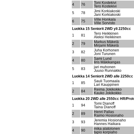
Toni Kostekivi
4
76
Tero Kostekivi
Jimi Korkiakoski
5
78
Jani Korkiakoski
Ville Honkala
6
75
Ville Sorvisto
Luokka 15 Seniorit 2WD yli 2250cc
Tero Heikkinen
1
81
Aleksi Heikkinen
Markus Mäkelä
2
79
Mirjami Mäkelä
Juha Korhonen
3
82
Joni Turunen
Sami Lund
4
80
Iiris Mäkikangas
jari muhonen
5
83
Juuso Runnakko
Luokka 14 Seniorit 2WD alle 2250cc
Sauli Tuomaala
1
85
Lari Kauppinen
Reima Jokikokko
2
84
Kauko Jokikokko
Luokka 20 2WD alle 2550cc HR/Prot
Tomi Dianoff
1
94
Taina Dianoff
Henri Pallas
2
89
Raimo Hosionaho
Jeremia Hosionaho
3
93
Hannes Haikara
mika alatolonen
4
90
tapio korpiaho