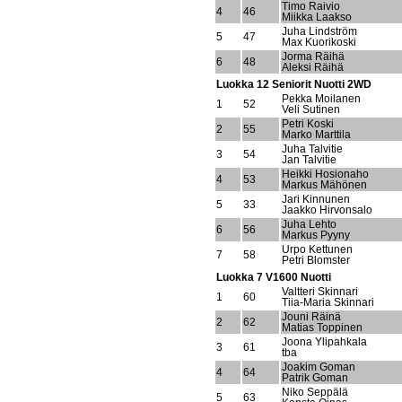
Timo Raivio
4
46
Miikka Laakso
Juha Lindström
5
47
Max Kuorikoski
Jorma Räihä
6
48
Aleksi Räihä
Luokka 12 Seniorit Nuotti 2WD
Pekka Moilanen
1
52
Veli Sutinen
Petri Koski
2
55
Marko Marttila
Juha Talvitie
3
54
Jan Talvitie
Heikki Hosionaho
4
53
Markus Mähönen
Jari Kinnunen
5
33
Jaakko Hirvonsalo
Juha Lehto
6
56
Markus Pyyny
Urpo Kettunen
7
58
Petri Blomster
Luokka 7 V1600 Nuotti
Valtteri Skinnari
1
60
Tiia-Maria Skinnari
Jouni Räinä
2
62
Matias Toppinen
Joona Ylipahkala
3
61
tba
Joakim Goman
4
64
Patrik Goman
Niko Seppälä
5
63