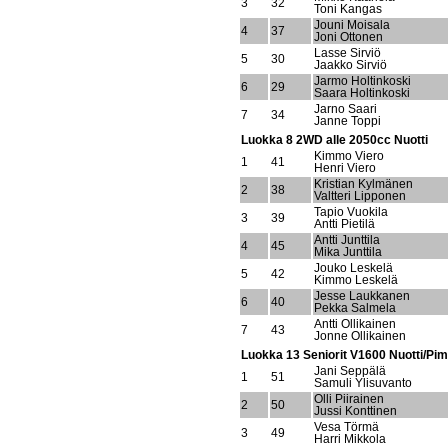
3
32
Toni Kangas
Jouni Moisala
4
37
Joni Ottonen
Lasse Sirviö
5
30
Jaakko Sirviö
Jarmo Holtinkoski
6
29
Saara Holtinkoski
Jarno Saari
7
34
Janne Toppi
Luokka 8 2WD alle 2050cc Nuotti
Kimmo Viero
1
41
Henri Viero
Kristian Kylmänen
2
38
Valtteri Lipponen
Tapio Vuokila
3
39
Antti Pietilä
Antti Junttila
4
45
Mika Junttila
Jouko Leskelä
5
42
Kimmo Leskelä
Jesse Laukkanen
6
40
Pekka Salmela
Antti Ollikainen
7
43
Jonne Ollikainen
Luokka 13 Seniorit V1600 Nuotti/Pi
Jani Seppälä
1
51
Samuli Ylisuvanto
Olli Piirainen
2
50
Jussi Konttinen
Vesa Törmä
3
49
Harri Mikkola