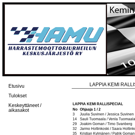
LAPPIA KEMI RALLIS
Etusivu
Tulokset
LAPPIA KEMI RALLISPECIAL
Keskeyttäneet /
No
Ohjaaja 1 / 2
aikasakot
3
Juulia Suvinen / Jessica Suvinen
14
Sauli Tuomaala / Venla Tuomaal
29
Joakim Goman / Timo Svanberg
32
Jarmo Holtinkoski / Saara Holtink
35
Kristian Kylmänen / Patrik Goman