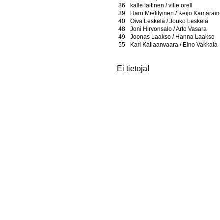
36
kalle laitinen / ville orell
39
Harri Mielityinen / Keijo Kämäräi
40
Oiva Leskelä / Jouko Leskelä
48
Joni Hirvonsalo / Arto Vasara
49
Joonas Laakso / Hanna Laakso
55
Kari Kallaanvaara / Eino Vakkala
Ei tietoja!