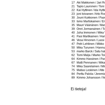
17
Aki Makkonen / Jari 
21
Tapio Lauronen / Ton
22
Kai Hyttinen / Ida Hytt
23
joni toivanen / Arto 
30
Jouni Kukkonen / Paa
33
Ismo Martiskainen / E
35
Mauri Väänänen / Ma
39
Onni Jormanainen / 
40
Juha Immonen / Mika
41
Pasi Martikainen / Ha
46
Vesa Hirvonen / Lassi
47
Petri Lehtinen / Mikk
50
Mika Turunen / Hannu
53
marko Barck / Satu ha
62
Tomi Malja / Marko To
64
Kimmo Hassinen / Pa
67
Matti Pennanen / Mik
74
Mika Saarelainen / Mii
75
Matias Leskinen / Att
84
Perttu Palola / Jeremia
89
Kimmo Johansson / Ne
Ei tietoja!