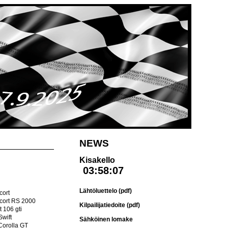
NEWS
Kisakello
Lähtöluettelo (pdf)
cort
cort RS 2000
Kilpailijatiedoite (pdf)
 106 gti
Swift
Sähköinen lomake
Corolla GT