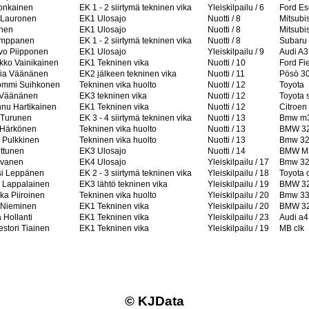
Ronkainen
EK 1 - 2 siirtymä tekninen vika
Yleiskilpailu / 6
Ford Es
i Lauronen
EK1 Ulosajo
Nuotti / 8
Mitsubi
inen
EK1 Ulosajo
Nuotti / 8
Mitsubi
Romppanen
EK 1 - 2 siirtymä tekninen vika
Nuotti / 8
Subaru
vo Piipponen
EK1 Ulosajo
Yleiskilpailu / 9
Audi A3
rkko Vainikainen
EK1 Tekninen vika
Nuotti / 10
Ford Fi
ria Väänänen
EK2 jälkeen tekninen vika
Nuotti / 11
Pösö 3
Tommi Suihkonen
Tekninen vika huolto
Nuotti / 12
Toyota
 Väänänen
EK3 tekninen vika
Nuotti / 12
Toyota s
nnu Hartikainen
EK1 Tekninen vika
Nuotti / 12
Citroe
 Turunen
EK 3 - 4 siirtymä tekninen vika
Nuotti / 13
Bmw m
o Härkönen
Tekninen vika huolto
Nuotti / 13
BMW 32
 Pulkkinen
Tekninen vika huolto
Nuotti / 13
Bmw 32
lttunen
EK3 Ulosajo
Nuotti / 14
BMW M
ivanen
EK4 Ulosajo
Yleiskilpailu / 17
Bmw 3
si Leppänen
EK 2 - 3 siirtymä tekninen vika
Yleiskilpailu / 18
Toyota 
a Lappalainen
EK3 lähtö tekninen vika
Yleiskilpailu / 19
BMW 3
ka Piiroinen
Tekninen vika huolto
Yleiskilpailu / 20
Bmw 3
e Nieminen
EK1 Tekninen vika
Yleiskilpailu / 20
BMW 32
 Hollanti
EK1 Tekninen vika
Yleiskilpailu / 23
Audi a4
stori Tiainen
EK1 Tekninen vika
Yleiskilpailu / 19
MB clk
© KJData