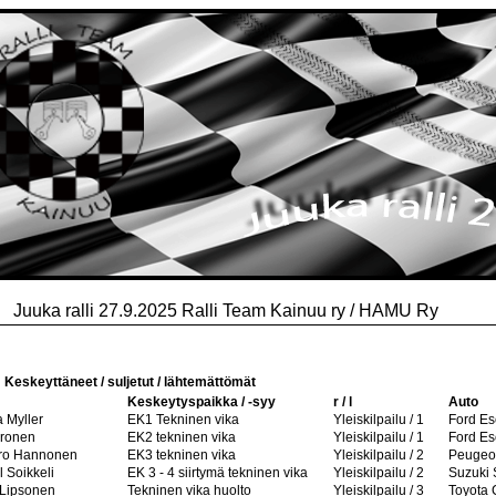
Juuka ralli 27.9.2025 Ralli Team Kainuu ry / HAMU Ry
Keskeyttäneet / suljetut / lähtemättömät
Keskeytyspaikka / -syy
r / l
Auto
a Myller
EK1 Tekninen vika
Yleiskilpailu / 1
Ford Es
Eronen
EK2 tekninen vika
Yleiskilpailu / 1
Ford Es
ero Hannonen
EK3 tekninen vika
Yleiskilpailu / 2
Peugeot
l Soikkeli
EK 3 - 4 siirtymä tekninen vika
Yleiskilpailu / 2
Suzuki 
a Lipsonen
Tekninen vika huolto
Yleiskilpailu / 3
Toyota 