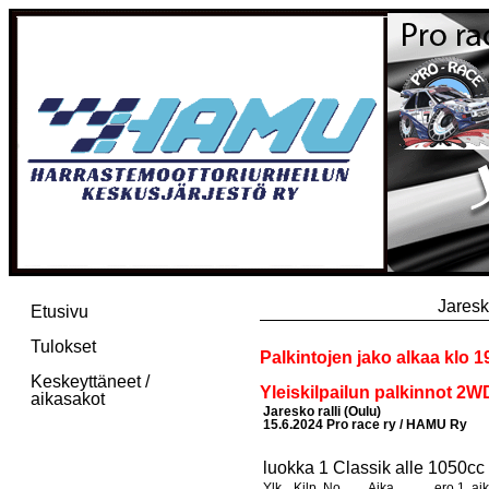
Jaresk
Etusivu
Tulokset
Palkintojen jako alkaa klo 1
Keskeyttäneet /
Yleiskilpailun palkinnot 2W
aikasakot
Jaresko ralli (Oulu)
15.6.2024 Pro race ry / HAMU Ry
luokka 1 Classik alle 1050cc
Ylk
Kilp. No.
Aika
ero 1. aik