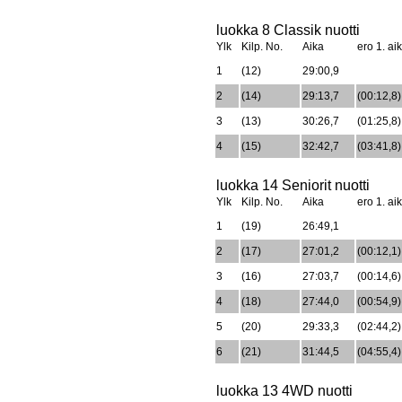
luokka 8 Classik nuotti
Ylk
Kilp. No.
Aika
ero 1. aik
1
(12)
29:00,9
2
(14)
29:13,7
(00:12,8)
3
(13)
30:26,7
(01:25,8)
4
(15)
32:42,7
(03:41,8)
luokka 14 Seniorit nuotti
Ylk
Kilp. No.
Aika
ero 1. aik
1
(19)
26:49,1
2
(17)
27:01,2
(00:12,1)
3
(16)
27:03,7
(00:14,6)
4
(18)
27:44,0
(00:54,9)
5
(20)
29:33,3
(02:44,2)
6
(21)
31:44,5
(04:55,4)
luokka 13 4WD nuotti