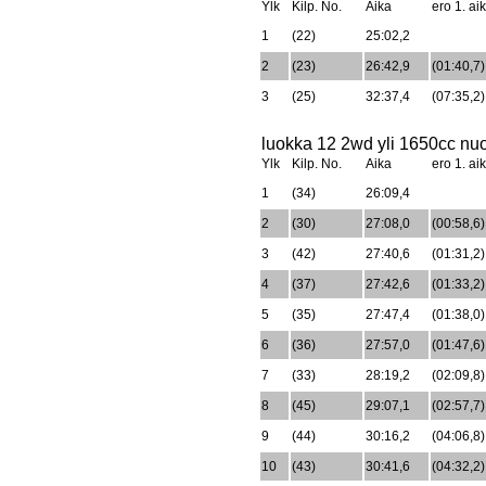
Ylk
Kilp. No.
Aika
ero 1. aik
1
(22)
25:02,2
2
(23)
26:42,9
(01:40,7)
3
(25)
32:37,4
(07:35,2)
luokka 12 2wd yli 1650cc nuo
Ylk
Kilp. No.
Aika
ero 1. aik
1
(34)
26:09,4
2
(30)
27:08,0
(00:58,6)
3
(42)
27:40,6
(01:31,2)
4
(37)
27:42,6
(01:33,2)
5
(35)
27:47,4
(01:38,0)
6
(36)
27:57,0
(01:47,6)
7
(33)
28:19,2
(02:09,8)
8
(45)
29:07,1
(02:57,7)
9
(44)
30:16,2
(04:06,8)
10
(43)
30:41,6
(04:32,2)