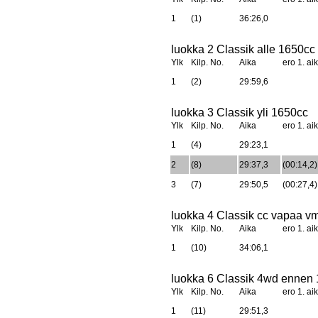
1
(1)
36:26,0
luokka 2 Classik alle 1650cc
Ylk
Kilp. No.
Aika
ero 1. aik
1
(2)
29:59,6
luokka 3 Classik yli 1650cc
Ylk
Kilp. No.
Aika
ero 1. aik
1
(4)
29:23,1
2
(8)
29:37,3
(00:14,2)
3
(7)
29:50,5
(00:27,4)
luokka 4 Classik cc vapaa v
Ylk
Kilp. No.
Aika
ero 1. aik
1
(10)
34:06,1
luokka 6 Classik 4wd ennen 1
Ylk
Kilp. No.
Aika
ero 1. aik
1
(11)
29:51,3